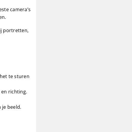
beste camera’s
en.
j portretten,
 het te sturen
 en richting.
 je beeld.