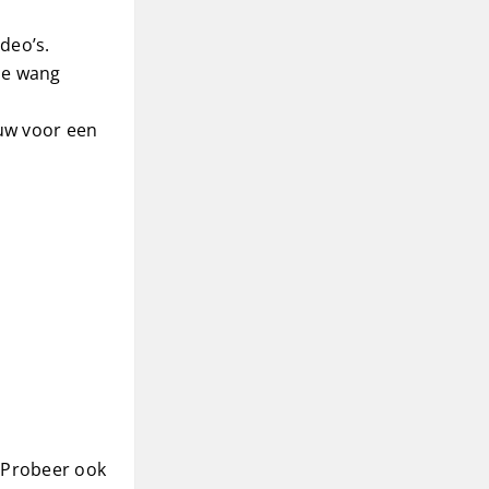
ideo’s.
 de wang
duw voor een
. Probeer ook