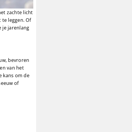
et zachte licht
 te leggen. Of
 je jarenlang
euw, bevroren
ten van het
de kans om de
sneeuw of