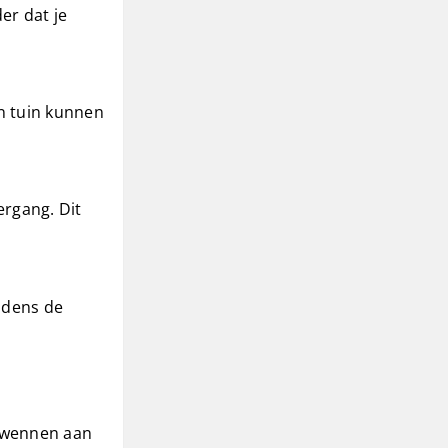
er dat je
en tuin kunnen
ergang. Dit
ijdens de
e wennen aan