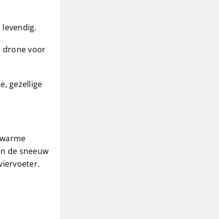
 levendig.
n drone voor
, gezellige
t warme
 in de sneeuw
viervoeter.